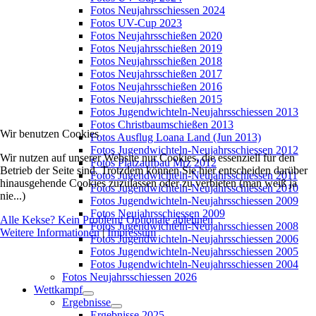
Fotos Neujahrsschiessen 2024
Fotos UV-Cup 2023
Fotos Neujahrsschießen 2020
Fotos Neujahrsschießen 2019
Fotos Neujahrsschießen 2018
Fotos Neujahrsschießen 2017
Fotos Neujahrsschießen 2016
Fotos Neujahrsschießen 2015
Fotos Jugendwichteln-Neujahrsschiessen 2013
Fotos Christbaumschießen 2013
Wir benutzen Cookies
Fotos Ausflug Loana Land (Jun 2013)
Fotos Jugendwichteln-Neujahrsschiessen 2012
Wir nutzen auf unserer Website nur Cookies, die essenziell für den
Fotos Platzaufbau Mrz 2012
Betrieb der Seite sind. Trotzdem können Sie hier entscheiden darüber
Fotos Jugendwichteln-Neujahrsschiessen 2011
hinausgehende Cookies zuzulassen oder zu verbieten (man weiß ja
Fotos Jugendwichteln-Neujahrsschiessen 2010
nie...)
Fotos Jugendwichteln-Neujahrsschiessen 2009
Fotos Neujahrsschiessen 2009
Alle Kekse? Kein Problem!
Optionale ablehnen
Fotos Jugendwichteln-Neujahrsschiessen 2008
Weitere Informationen
|
Impressum
Fotos Jugendwichteln-Neujahrsschiessen 2006
Fotos Jugendwichteln-Neujahrsschiessen 2005
Fotos Jugendwichteln-Neujahrsschiessen 2004
Fotos Neujahrsschiessen 2026
Wettkampf
Ergebnisse
Ergebnisse 2025