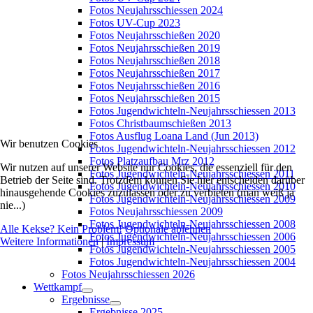
Fotos Neujahrsschiessen 2024
Fotos UV-Cup 2023
Fotos Neujahrsschießen 2020
Fotos Neujahrsschießen 2019
Fotos Neujahrsschießen 2018
Fotos Neujahrsschießen 2017
Fotos Neujahrsschießen 2016
Fotos Neujahrsschießen 2015
Fotos Jugendwichteln-Neujahrsschiessen 2013
Fotos Christbaumschießen 2013
Fotos Ausflug Loana Land (Jun 2013)
Wir benutzen Cookies
Fotos Jugendwichteln-Neujahrsschiessen 2012
Fotos Platzaufbau Mrz 2012
Wir nutzen auf unserer Website nur Cookies, die essenziell für den
Fotos Jugendwichteln-Neujahrsschiessen 2011
Betrieb der Seite sind. Trotzdem können Sie hier entscheiden darüber
Fotos Jugendwichteln-Neujahrsschiessen 2010
hinausgehende Cookies zuzulassen oder zu verbieten (man weiß ja
Fotos Jugendwichteln-Neujahrsschiessen 2009
nie...)
Fotos Neujahrsschiessen 2009
Fotos Jugendwichteln-Neujahrsschiessen 2008
Alle Kekse? Kein Problem!
Optionale ablehnen
Fotos Jugendwichteln-Neujahrsschiessen 2006
Weitere Informationen
|
Impressum
Fotos Jugendwichteln-Neujahrsschiessen 2005
Fotos Jugendwichteln-Neujahrsschiessen 2004
Fotos Neujahrsschiessen 2026
Wettkampf
Ergebnisse
Ergebnisse 2025