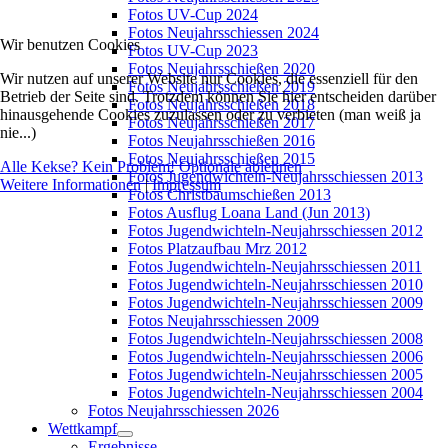
Fotos UV-Cup 2024
Fotos Neujahrsschiessen 2024
Wir benutzen Cookies
Fotos UV-Cup 2023
Fotos Neujahrsschießen 2020
Wir nutzen auf unserer Website nur Cookies, die essenziell für den
Fotos Neujahrsschießen 2019
Betrieb der Seite sind. Trotzdem können Sie hier entscheiden darüber
Fotos Neujahrsschießen 2018
hinausgehende Cookies zuzulassen oder zu verbieten (man weiß ja
Fotos Neujahrsschießen 2017
nie...)
Fotos Neujahrsschießen 2016
Fotos Neujahrsschießen 2015
Alle Kekse? Kein Problem!
Optionale ablehnen
Fotos Jugendwichteln-Neujahrsschiessen 2013
Weitere Informationen
|
Impressum
Fotos Christbaumschießen 2013
Fotos Ausflug Loana Land (Jun 2013)
Fotos Jugendwichteln-Neujahrsschiessen 2012
Fotos Platzaufbau Mrz 2012
Fotos Jugendwichteln-Neujahrsschiessen 2011
Fotos Jugendwichteln-Neujahrsschiessen 2010
Fotos Jugendwichteln-Neujahrsschiessen 2009
Fotos Neujahrsschiessen 2009
Fotos Jugendwichteln-Neujahrsschiessen 2008
Fotos Jugendwichteln-Neujahrsschiessen 2006
Fotos Jugendwichteln-Neujahrsschiessen 2005
Fotos Jugendwichteln-Neujahrsschiessen 2004
Fotos Neujahrsschiessen 2026
Wettkampf
Ergebnisse